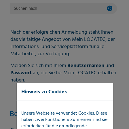
Suchen nach
Nach der erfolgreichen Anmeldung steht Ihnen
das vielfältige Angebot von Mein LOCATEC, der
Informations- und Serviceplattform für alle
Mitarbeiter, zur Verfügung.
Melden Sie sich mit Ihrem
Benutzernamen
und
Passwort
an, die Sie für Mein LOCATEC erhalten
haben.
Hinweis zu Cookies
Benutzeranmeldung
Unsere Webseite verwendet Cookies. Diese
haben zwei Funktionen: Zum einen sind sie
erforderlich für die grundlegende